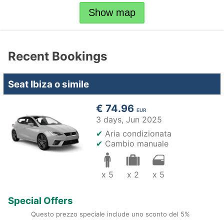
Show map
Recent Bookings
Seat Ibiza o simile
€ 74.96
EUR
3 days,
Jun 2025
✔
Aria condizionata
✔
Cambio manuale
x 5
x 2
x 5
Special Offers
Questo prezzo speciale include uno sconto del 5%