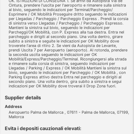
OK. ISTRUZIONI DI CONSEGNA 1. Se arrivi da Autopista Via de
Cintura, prendere l'uscita per l'aeroporto e rimanere sulla sinistra
al bivio, seguendo le indicazioni per Terminal/Parcheggio/
Esprimere / OK Mobilità Proseguire dritto seguendo le indicazioni
per Llegadas / Parcheggio / Parcheggio Express . Prendi la corsia
di sinistra verso Llegadas / Parcheggio / Parcheggio Espresso.
Mantieni la sinistra sul bivio, seguendo le indicazioni per
Parcheggi/OK Mobilità, con P. Express alla tua destra. Entra nel
parcheggio e dirigiti al secondo piano. Una volta dentro, girare
subito a sinistra e seguite le indicazioni per OK Mobility dove
troverete l'area di ritiro 2. Se vieni da Autopista de Levante,
prendi Uscita 7 per Aeropuerto (aeroporto). Al rotonda, prendere
la seconda uscita seguendo le indicazioni per OK
Mobilità/Express/Parcheggio/Terminal. Ricongiungersi alla strada
e rimanere sulla corsia di sinistra, seguendo indicazioni per
Llegadas / Parking / Express / OK Mobilità Mantieni la sinistra sul
bivio, seguendo le indicazioni per Parcheggio / OK Mobilità , con
Parking Express attivo destra Entra nel parcheggio e dirigiti al
secondo piano. Una volta dentro, gira subito a sinistra e segui
indicazioni per OK Mobility dove troverai il Drop Zona fuori.
Supplier details
Address
Aeropuerto Palma de Mallorca , 07611 - Palma de Mallorca, 07199,
Mallorca
Evita i depositi cauzionali elevati: